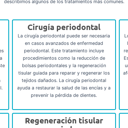
describimos algunos de los tratamientos más comunes.
Cirugía periodontal
La cirugía periodontal puede ser necesaria
L
a
en casos avanzados de enfermedad
es
periodontal. Este tratamiento incluye
re
la
procedimientos como la reducción de
E
ste
bolsas periodontales y la regeneración
u
tisular guiada para reparar y regenerar los
af
a
tejidos dañados. La cirugía periodontal
l.
ayuda a restaurar la salud de las encías y a
prevenir la pérdida de dientes.
Regeneración tisular