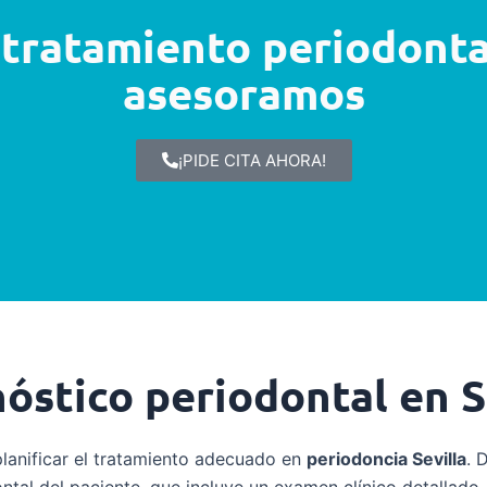
 tratamiento periodonta
asesoramos
¡PIDE CITA AHORA!
óstico periodontal en S
planificar el tratamiento adecuado en
periodoncia Sevilla
. 
ntal del paciente, que incluye un examen clínico detallado,